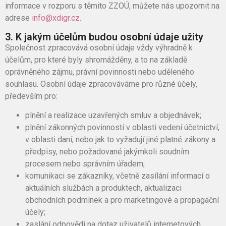
informace v rozporu s těmito ZZOÚ, můžete nás upozornit na
adrese
info@xdigr.cz
.
3. K jakým účelům budou osobní údaje užity
Společnost zpracovává osobní údaje vždy výhradně k
účelům, pro které byly shromážděny, a to na základě
oprávněného zájmu, právní povinnosti nebo uděleného
souhlasu. Osobní údaje zpracováváme pro různé účely,
především pro:
plnění a realizace uzavřených smluv a objednávek;
plnění zákonných povinností v oblasti vedení účetnictví,
v oblasti daní, nebo jak to vyžadují jiné platné zákony a
předpisy, nebo požadované jakýmkoli soudním
procesem nebo správním úřadem;
komunikaci se zákazníky, včetně zasílání informací o
aktuálních službách a produktech, aktualizaci
obchodních podmínek a pro marketingové a propagační
účely;
zaslání odpovědi na dotaz uživatelů internetových