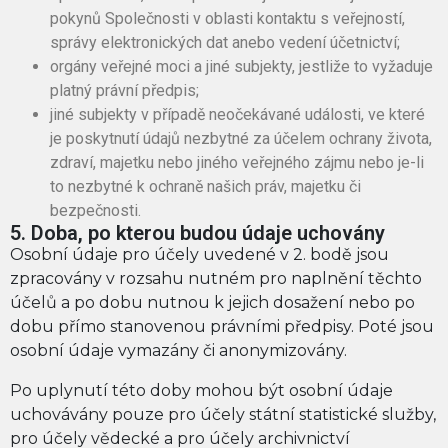
pokynů Společnosti v oblasti kontaktu s veřejností,
správy elektronických dat anebo vedení účetnictví;
orgány veřejné moci a jiné subjekty, jestliže to vyžaduje
platný právní předpis;
jiné subjekty v případě neočekávané události, ve které
je poskytnutí údajů nezbytné za účelem ochrany života,
zdraví, majetku nebo jiného veřejného zájmu nebo je-li
to nezbytné k ochraně našich práv, majetku či
bezpečnosti.
5. Doba, po kterou budou údaje uchovány
Osobní údaje pro účely uvedené v 2. bodě jsou
zpracovány v rozsahu nutném pro naplnění těchto
účelů a po dobu nutnou k jejich dosažení nebo po
dobu přímo stanovenou právními předpisy. Poté jsou
osobní údaje vymazány či anonymizovány.
Po uplynutí této doby mohou být osobní údaje
uchovávány pouze pro účely státní statistické služby,
pro účely vědecké a pro účely archivnictví