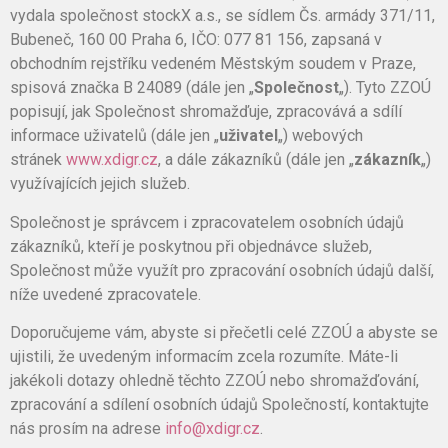
vydala společnost stockX a.s., se sídlem Čs. armády 371/11,
Bubeneč, 160 00 Praha 6, IČO: 077 81 156, zapsaná v
obchodním rejstříku vedeném Městským soudem v Praze,
spisová značka B 24089 (dále jen „
Společnost
„). Tyto ZZOÚ
popisují, jak Společnost shromažďuje, zpracovává a sdílí
informace uživatelů (dále jen „
uživatel
„) webových
stránek
www.xdigr.cz
, a dále zákazníků (dále jen „
zákazník
„)
využívajících jejich služeb.
Společnost je správcem i zpracovatelem osobních údajů
zákazníků, kteří je poskytnou při objednávce služeb,
Společnost může využít pro zpracování osobních údajů další,
níže uvedené zpracovatele.
Doporučujeme vám, abyste si přečetli celé ZZOÚ a abyste se
ujistili, že uvedeným informacím zcela rozumíte. Máte-li
jakékoli dotazy ohledně těchto ZZOÚ nebo shromažďování,
zpracování a sdílení osobních údajů Společností, kontaktujte
nás prosím na adrese
info@xdigr.cz
.