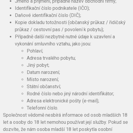
Jméno a příjmení, případně název obchodní firmy;
Identifikační číslo podnikatele (IČO);
Daňové identifikační číslo (DIČ);
Kopie dokladu totožnosti (občanský průkaz / řidičský
průkaz / cestovní pas / povolení k pobytu);
Případně další nezbytně nutné údaje k uzavření a
vykonání smluvního vztahu, jako jsou:
Pohlaví;
Adresa trvalého pobytu;
Jiný pobyt;
Datum narození;
Místo narození;
Státní občanství;
Rodné číslo nebo jiný národní identifikátor;
Adresa elektronické pošty (e-mail);
Telefonní číslo.
Společnost vědomě nesbírá informace od osob mladších 18
let a osoby do 18 let nemohou používat její služby. Pokud se
dozvíte, že nám osoba mladší 18 let poskytla osobní