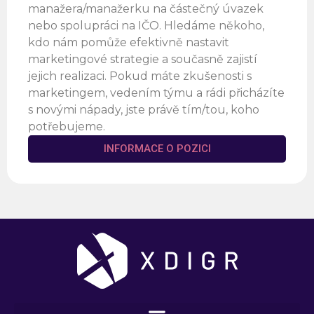
manažera/manažerku na částečný úvazek
nebo spolupráci na IČO. Hledáme někoho,
kdo nám pomůže efektivně nastavit
marketingové strategie a současně zajistí
jejich realizaci. Pokud máte zkušenosti s
marketingem, vedením týmu a rádi přicházíte
s novými nápady, jste právě tím/tou, koho
potřebujeme.
INFORMACE O POZICI